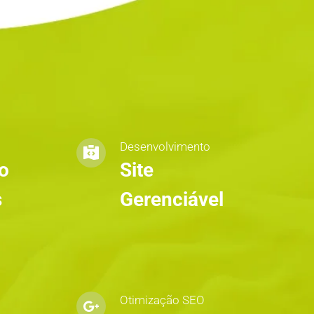
Desenvolvimento
o 
Site 
s
Gerenciável
Otimização SEO