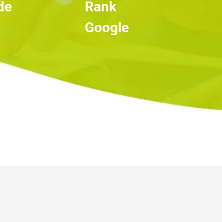
e  
Rank 
Google